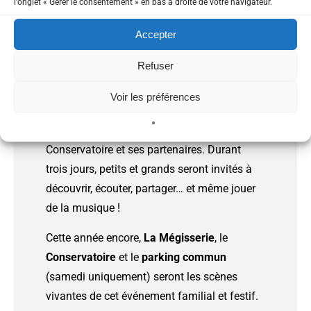
l'onglet « Gérer le consentement » en bas à droite de votre navigateur.
Accepter
Refuser
Du
vendredi 13 au dimanche 15 juin 2025
,
la Porte Océane du Limousin accueillera la
Voir les préférences
14ᵉ édition du
Festival de Jeunes Pousses
,
un rendez-vous incontournable porté par le
Conservatoire et ses partenaires. Durant
trois jours, petits et grands seront invités à
découvrir, écouter, partager… et même jouer
de la musique !
Cette année encore,
La Mégisserie
, le
Conservatoire
et le
parking commun
(samedi uniquement) seront les scènes
vivantes de cet événement familial et festif.