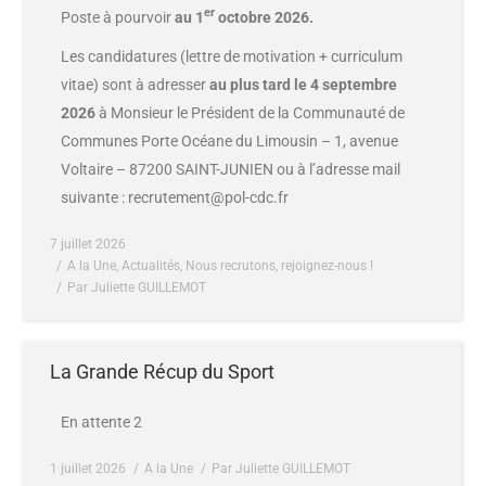
er
Poste à pourvoir
au 1
octobre 2026.
Les candidatures (lettre de motivation + curriculum
vitae) sont à adresser
au plus tard le 4 septembre
2026
à Monsieur le Président de la Communauté de
Communes Porte Océane du Limousin – 1, avenue
Voltaire – 87200 SAINT-JUNIEN ou à l’adresse mail
suivante : recrutement@pol-cdc.fr
7 juillet 2026
A la Une
,
Actualités
,
Nous recrutons, rejoignez-nous !
Par
Juliette GUILLEMOT
La Grande Récup du Sport
En attente 2
1 juillet 2026
A la Une
Par
Juliette GUILLEMOT