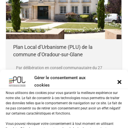
Plan Local d’Urbanisme (PLU) de la
commune d’Oradour-sur-Glane
Par délibération en conseil communautaire du 27
novembre 2025, la procédure de révision du Plan
Gérer le consentement aux
Local d’Urbanisme (PLU) de la commune d’Oradour-
cookies
sur-Glane a été approuvée.
Nous utilisons des cookies pour vous garantir la meilleure expérience sur
notre site. Le fait de consentir à ces technologies nous permettra de traiter
La délibération d’approbation est affichée en mairie
des données telles que le comportement de navigation sur ce site. Le fait de
d’Oradour-sur-Glane, ainsi qu’au siège de la CC POL
ne pas consentir ou de retirer son consentement peut avoir un effet négatif
sur certaines caractéristiques et fonctions.
(1, Avenue Voltaire 87200 Saint-Junien) durant 1
mois.
Vous pouvez révoquer votre consentement à tout moment en utilisant