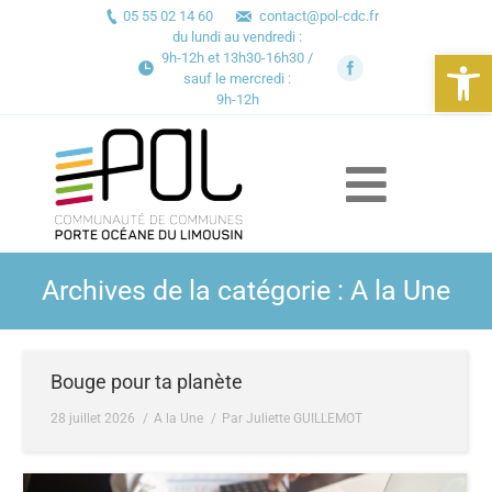
05 55 02 14 60
contact@pol-cdc.fr
du lundi au vendredi :
Ouv
9h-12h et 13h30-16h30 /
sauf le mercredi :
9h-12h
Archives de la catégorie :
A la Une
Bouge pour ta planète
28 juillet 2026
A la Une
Par
Juliette GUILLEMOT