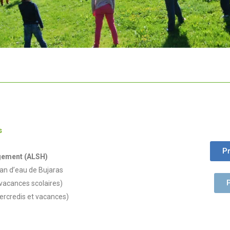
s
Pr
rgement (ALSH)
lan d’eau de Bujaras
 vacances scolaires)
mercredis et vacances)