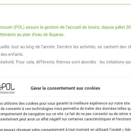
(POL) assure la gestion de l’accueil de loisirs, depuis juillet 2008
ttenants au plan d’eau de Bujaras.
eillis tout au long de l’année. Derrière les activités, se cachent des 
n des enfants.
éativité. Pour cela, différents thèmes sont abordés : les initiations spor
osées. Cette entité est destinée à promouvoir une politique éducative, spor
Gérer le consentement aux cookies
te doivent être fournis en même temps que les inscriptions des enfan
s utilisons des cookies pour vous garantir la meilleure expérience sur notre site.
t de consentir à ces technologies nous permettra de traiter des données telles q
comportement de navigation sur ce site. Le fait de ne pas consentir ou de retirer 
sentement peut avoir un effet négatif sur certaines caractéristiques et fonctions
u
)
s pouvez révoquer votre consentement à tout moment en utilisant l'onglet « Gér