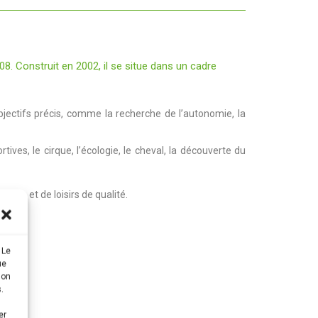
. Construit en 2002, il se situe dans un cadre
objectifs précis, comme la recherche de l’autonomie, la
tives, le cirque, l’écologie, le cheval, la découverte du
tive et de loisirs de qualité.
ts.
 Le
ue
son
.
er