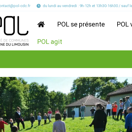
ontact@pol-cdc.fr
du lundi au vendredi :
9h-12h et 13h30-16h30 /
sauf l
POL se présente
POL v
POL agit