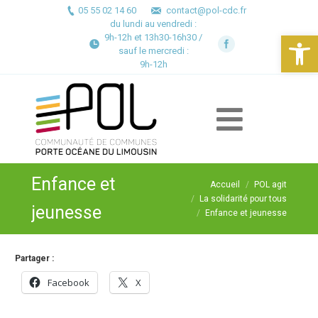
05 55 02 14 60
contact@pol-cdc.fr
du lundi au vendredi :
Ouv
9h-12h et 13h30-16h30 /
sauf le mercredi :
9h-12h
Enfance et
Accueil
POL agit
Vous êtes ici :
La solidarité pour tous
jeunesse
Enfance et jeunesse
Partager :
Facebook
X