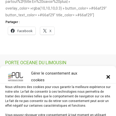
partout%2F|title:En%20savoir%20plus| »
overlay_color= »rgba(10,10,10,0.3) » button_color= »#66af29″
button_text_color= »#66af29″ title_color= »#66af29″]
Partager :
Facebook
X
PORTE OCEANE DU LIMOUSIN
1, avenue Voltaire – 87200 Saint-Junien
Gérer le consentement aux
05 55 02 14 60
cookies
contact@pol-cdc.fr
Nous utilisons des cookies pour vous garantir la meilleure expérience sur
notre site. Le fait de consentir à ces technologies nous permettra de
traiter des données telles que le comportement de navigation sur ce site.
Le fait de ne pas consentir ou de retirer son consentement peut avoir un
Horaires
effet négatif sur certaines caractéristiques et fonctions.
du lundi au vendredi : 9h-12h et 13h30-16h30
sauf le mercredi : 9h-12h
Vous pouvez révoquer votre consentement à tout moment en utilisant