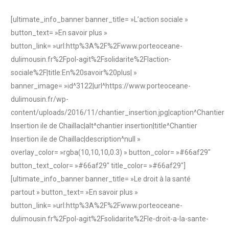
[ultimate_info_banner banner_title= »L’action sociale »
button_text= »En savoir plus »
button_link= »url:http%3A%2F%2Fwww.porteoceane-
dulimousin.fr%2Fpol-agit%2Fsolidarite%2Flaction-
sociale%2F|title:En%20savoir%20plus| »
banner_image= »id^3122|url^https://www.porteoceane-
dulimousin.fr/wp-
content/uploads/2016/11/chantier_insertion.jpg|caption^Chantier
Insertion ile de Chaillac|alt^chantier insertion|title^Chantier
Insertion ile de Chaillac|description^null »
overlay_color= »rgba(10,10,10,0.3) » button_color= »#66af29″
button_text_color= »#66af29″ title_color= »#66af29″]
[ultimate_info_banner banner_title= »Le droit à la santé
partout » button_text= »En savoir plus »
button_link= »url:http%3A%2F%2Fwww.porteoceane-
dulimousin.fr%2Fpol-agit%2Fsolidarite%2Fle-droit-a-la-sante-