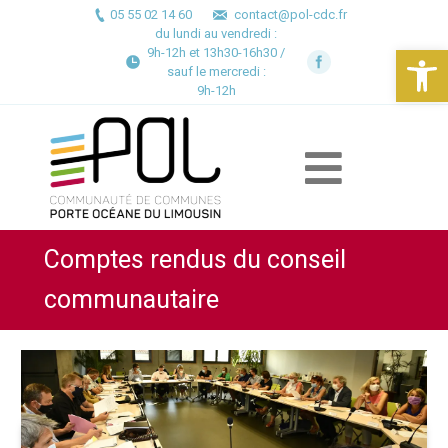
05 55 02 14 60
contact@pol-cdc.fr
du lundi au vendredi :
Ouv
9h-12h et 13h30-16h30 /
sauf le mercredi :
9h-12h
Comptes rendus du conseil
communautaire