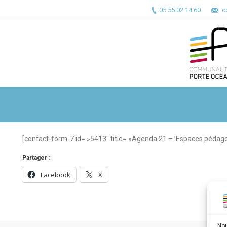
05 55 02 14 60
c
[contact-form-7 id= »5413″ title= »Agenda 21 – ’Espaces pédagog
Partager :
Facebook
X
Nou