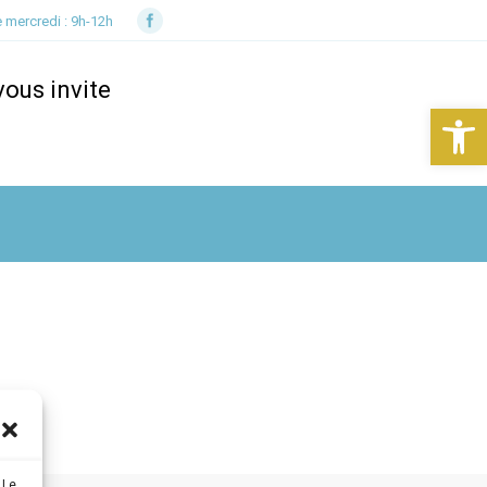
e mercredi :
9h-12h
ous invite
Ouv
 Le