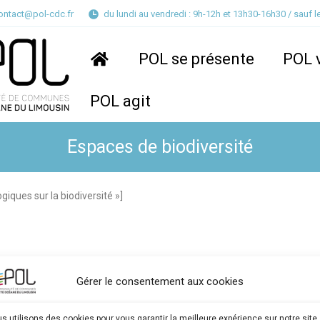
ontact@pol-cdc.fr
du lundi au vendredi :
9h-12h et 13h30-16h30 /
sauf l
POL se présente
POL v
POL agit
Espaces de biodiversité
iques sur la biodiversité »]
Gérer le consentement aux cookies
s utilisons des cookies pour vous garantir la meilleure expérience sur notre site.