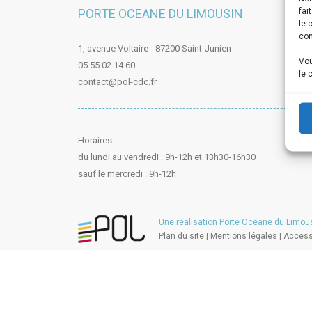
fai
PORTE OCEANE DU LIMOUSIN
le 
con
1, avenue Voltaire - 87200 Saint-Junien
Vou
05 55 02 14 60
le 
contact@pol-cdc.fr
Horaires
du lundi au vendredi : 9h-12h et 13h30-16h30
sauf le mercredi : 9h-12h
Une réalisation Porte Océane du Limou
Plan du site |
Mentions légales
|
Accessi