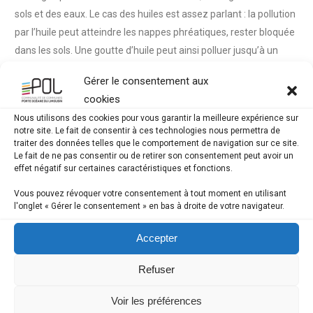
sols et des eaux. Le cas des huiles est assez parlant : la pollution
par l’huile peut atteindre les nappes phréatiques, rester bloquée
dans les sols. Une goutte d’huile peut ainsi polluer jusqu’à un
mètre cube d’eau.
Gérer le consentement aux
Sur le plan économique, le service public de gestion des
cookies
déchets est forcément impacté par ce surcoût, qui se traduit
Nous utilisons des cookies pour vous garantir la meilleure expérience sur
au final dans la facturation adressée aux usagers.
notre site. Le fait de consentir à ces technologies nous permettra de
traiter des données telles que le comportement de navigation sur ce site.
Une campagne de communication pour pointer du doigt
Le fait de ne pas consentir ou de retirer son consentement peut avoir un
effet négatif sur certaines caractéristiques et fonctions.
Le SYDED lance une campagne de communication pour
Vous pouvez révoquer votre consentement à tout moment en utilisant
continuer à alerter sur le phénomène. Elle relaiera un message
l'onglet « Gérer le consentement » en bas à droite de votre navigateur.
fort et interpellant, pointant du doigt la responsabilité et
l’incivilité des contrevenants. Elle sera déclinée en différentes
Accepter
actions au cours des prochains mois.
Refuser
En outre, les collectivités (mairies et communautés de
communes) réfléchissent ensemble aux solutions possibles et
Voir les préférences