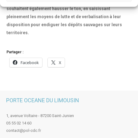
n’entendent pas s’en tenir uniquement à la prévention.
Elles
souhaitent également hausser le ton, en saisissant
pleinement les moyens de lutte et de verbalisation à leur
disposition pour endiguer les dépôts sauvages sur leurs
territoires.
Partager :
Facebook
X
PORTE OCEANE DU LIMOUSIN
1, avenue Voltaire - 87200 Saint-Junien
05 55 02 14 60
contact@pol-cdc.fr