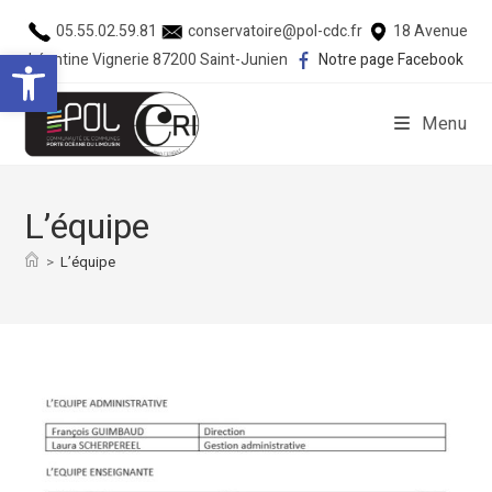
05.55.02.59.81
conservatoire@pol-cdc.fr
18 Avenue
Ouvrir la barre d’outils
Léontine Vignerie 87200 Saint-Junien
Notre page Facebook
Menu
L’équipe
>
L’équipe